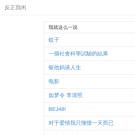
反正我闲
我就这么一说
蚊子
一個社會科學試驗的結果
银他妈谈人生
电影
如梦令 李清照
BEJ48!
对于爱情我只憧憬一天而已